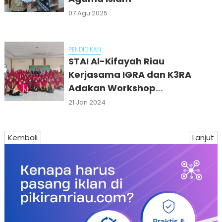
07 Agu 2025
PENDIDIKAN
STAI Al-Kifayah Riau
Kerjasama IGRA dan K3RA
Adakan Workshop
Peningkatan Kompetensi Guru
21 Jan 2024
RA Se-Kabupaten Rokan Hulu
Kembali
Lanjut