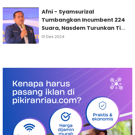
Afni - Syamsurizal
Tumbangkan Incumbent 224
Suara, Nasdem Turunkan Tim
Khusus ke Siak
01 Des 2024