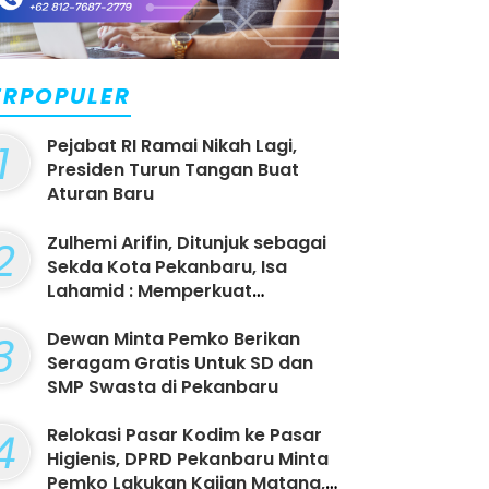
ERPOPULER
1
Pejabat RI Ramai Nikah Lagi,
Presiden Turun Tangan Buat
Aturan Baru
2
Zulhemi Arifin, Ditunjuk sebagai
Sekda Kota Pekanbaru, Isa
Lahamid : Memperkuat
Hubungan Eksekutif dan
Legislatif !
3
Dewan Minta Pemko Berikan
Seragam Gratis Untuk SD dan
SMP Swasta di Pekanbaru
4
Relokasi Pasar Kodim ke Pasar
Higienis, DPRD Pekanbaru Minta
Pemko Lakukan Kajian Matang,