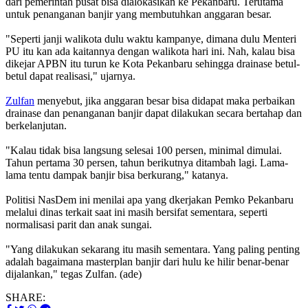
dari pemerintah pusat bisa dialokasikan ke Pekanbaru. Terutama
untuk penanganan banjir yang membutuhkan anggaran besar.
"Seperti janji walikota dulu waktu kampanye, dimana dulu Menteri
PU itu kan ada kaitannya dengan walikota hari ini. Nah, kalau bisa
dikejar APBN itu turun ke Kota Pekanbaru sehingga drainase betul-
betul dapat realisasi," ujarnya.
Zulfan
menyebut, jika anggaran besar bisa didapat maka perbaikan
drainase dan penanganan banjir dapat dilakukan secara bertahap dan
berkelanjutan.
"Kalau tidak bisa langsung selesai 100 persen, minimal dimulai.
Tahun pertama 30 persen, tahun berikutnya ditambah lagi. Lama-
lama tentu dampak banjir bisa berkurang," katanya.
Politisi NasDem ini menilai apa yang dkerjakan Pemko Pekanbaru
melalui dinas terkait saat ini masih bersifat sementara, seperti
normalisasi parit dan anak sungai.
"Yang dilakukan sekarang itu masih sementara. Yang paling penting
adalah bagaimana masterplan banjir dari hulu ke hilir benar-benar
dijalankan," tegas Zulfan. (ade)
SHARE: