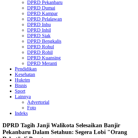
DPRD Pekanbaru
DPRD Dumai
DPRD Kampar
DPRD Pelalawan
DPRD Inhu
DPRD Inhil
DPRD Siak
DPRD Bengkalis
DPRD Rohul
DPRD Rohil
DPRD Kuansing
DPRD Meranti
Pendidikan
Kesehatan
Hukrim
Bisnis
Sport
Lainnya
Advertorial
Foto
Indeks
DPRD Tagih Janji Walikota Selesaikan Banjir
Pekanbaru Dalam Setahun: Segera Lobi "Orang