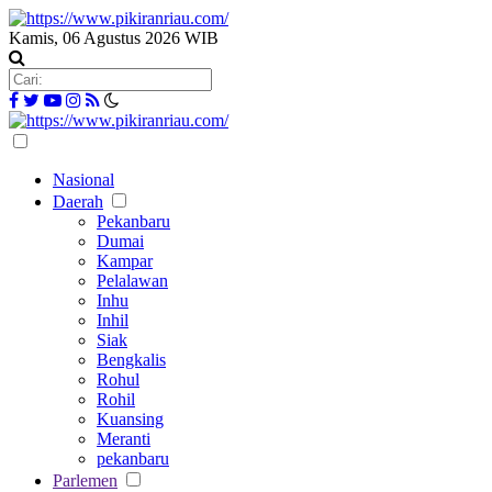
Kamis, 06 Agustus 2026 WIB
Nasional
Daerah
Pekanbaru
Dumai
Kampar
Pelalawan
Inhu
Inhil
Siak
Bengkalis
Rohul
Rohil
Kuansing
Meranti
pekanbaru
Parlemen